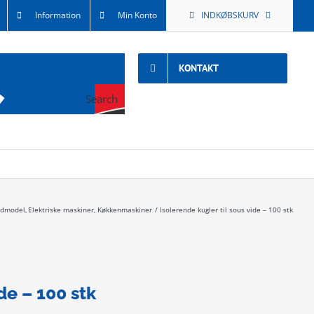
Information
Min Konto
INDKØBSKURV
KONTAKT
Search
rdmodel
Elektriske maskiner
Køkkenmaskiner
Isolerende kugler til sous vide – 100 stk
de – 100 stk