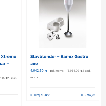
l Xtreme
Stavblender – Bamix Gastro
bar –
200
4.942,50
kr.
incl. moms | (
3.954,00
kr.
) excl.
moms.
54,00
kr.
) excl.
Tilføj til kurv
Detaljer