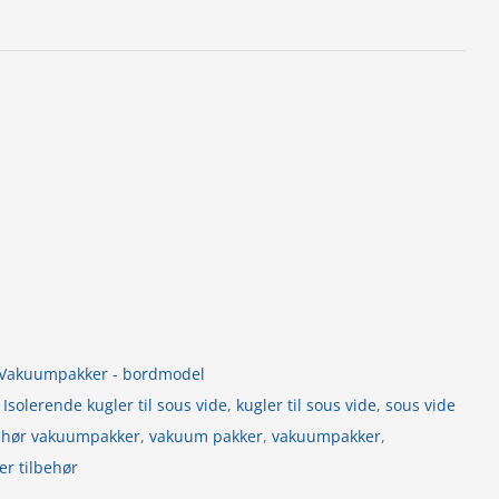
Vakuumpakker - bordmodel
,
Isolerende kugler til sous vide
,
kugler til sous vide
,
sous vide
behør vakuumpakker
,
vakuum pakker
,
vakuumpakker
,
r tilbehør