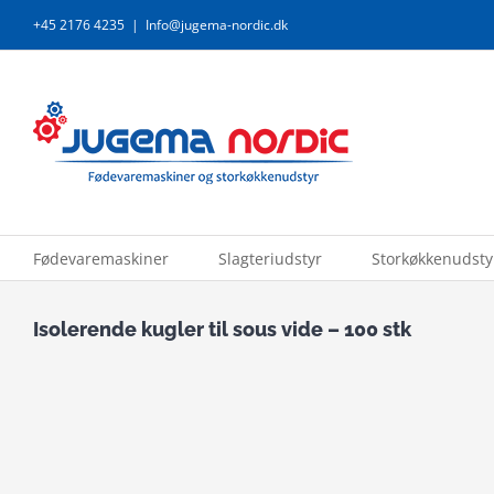
Skip
+45 2176 4235
|
Info@jugema-nordic.dk
to
content
Fødevaremaskiner
Slagteriudstyr
Storkøkkenudsty
Isolerende kugler til sous vide – 100 stk