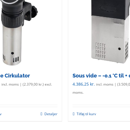
e Cirkulator
Sous vide – -0.1 °C til + 
.
4.386,25
kr.
incl. moms | (
2.379,00
kr.
) excl.
incl. moms | (
3.509,
moms.
rv
Detaljer
Tilføj til kurv