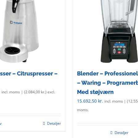
sser – Citruspresser –
Blender – Professione
– Waring – Programer
.
Med støjværn
incl. moms | (
2.084,00
kr.
) excl.
15.692,50
kr.
incl. moms | (
12.5
moms.
rv
Detaljer
Detaljer