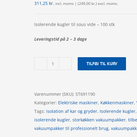
311,25
kr.
incl. moms | (
249,00
kr.
) excl. moms.
Isolerende kugler til sous vide – 100 stk
Leveringstid på 2 – 3 dage
TILFØJ TIL KURV
Isolerende
kugler
til
sous
Varenummer (SKU):
ST691190
vide
Kategorier:
Elektriske maskiner
,
Køkkenmaskiner
,
-
Tags:
isolation af kar og gryder
,
Isolerende kugler
100
isolerende kugler
,
storkøkken vakuumpakker
,
til
stk
vakuumpakker til professionelt brug
,
vakuumpakke
antal