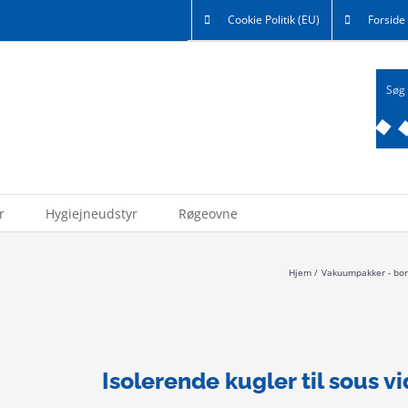
Cookie Politik (EU)
Forside
r
Hygiejneudstyr
Røgeovne
Hjem
Vakuumpakker - bo
Isolerende kugler til sous vi