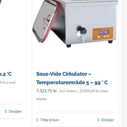
0,2 °C
Sous-Vide Cirkulator –
Temperaturområde 5 – 99 ° C
00
kr.
) excl.
7.323,75
kr.
incl. moms | (
5.859,00
kr.
) excl.
moms.
Detaljer
Tilføj til kurv
Detaljer