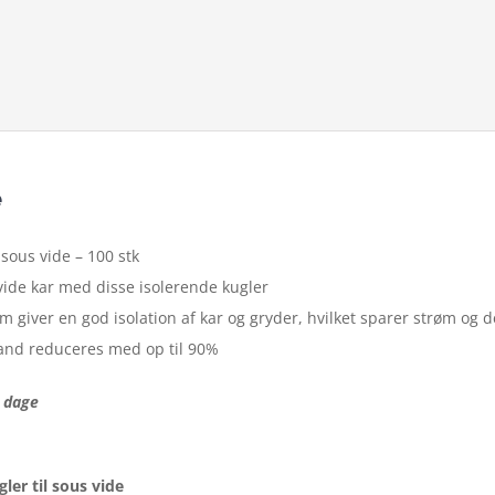
e
 sous vide – 100 stk
vide kar med disse isolerende kugler
om giver en god isolation af kar og gryder, hvilket sparer strøm o
and reduceres med op til 90%
3 dage
ler til sous vide