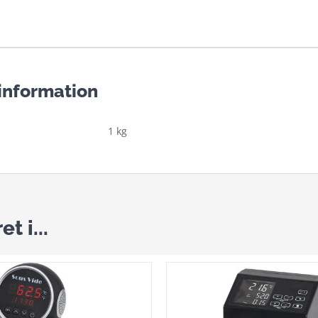
 information
1 kg
t i...