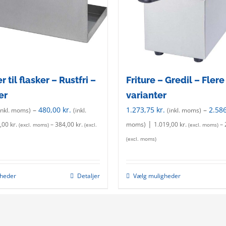
chosen
on
the
product
page
 til flasker – Rustfri –
Friture – Gredil – Flere
er
varianter
–
480,00
kr.
1.273,75
kr.
–
2.58
inkl. moms)
(inkl.
(inkl. moms)
|
,00
kr.
–
384,00
kr.
moms)
1.019,00
kr.
–
(excl. moms)
(excl.
(excl. moms)
(excl. moms)
gheder
Detaljer
Vælg muligheder
This
This
product
product
has
has
multiple
multiple