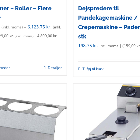
page
er – Roller – Flere
Dejspredere til
r
Pandekagemaskine /
.
–
6.123,75
kr.
Crepemaskine – Pader
(inkl. moms)
(inkl.
stk
29,00
kr.
–
4.899,00
kr.
(excl. moms)
198,75
kr.
incl. moms | (
159,00
kr
gheder
Detaljer
This
Tilføj til kurv
product
has
multiple
variants.
The
options
may
be