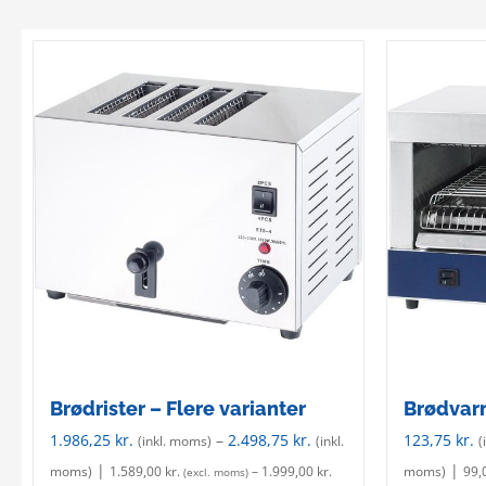
Brødrister – Flere varianter
Brødvarm
1.986,25
kr.
–
2.498,75
kr.
123,75
kr.
(inkl. moms)
(inkl.
(
|
|
moms)
1.589,00
kr.
–
1.999,00
kr.
moms)
99,
(excl. moms)