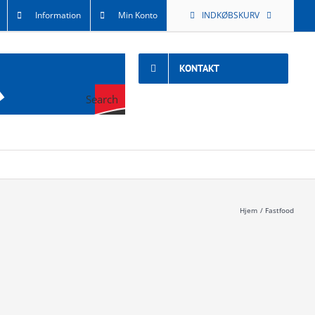
Information
Min Konto
INDKØBSKURV
KONTAKT
Search
Hjem
Fastfood