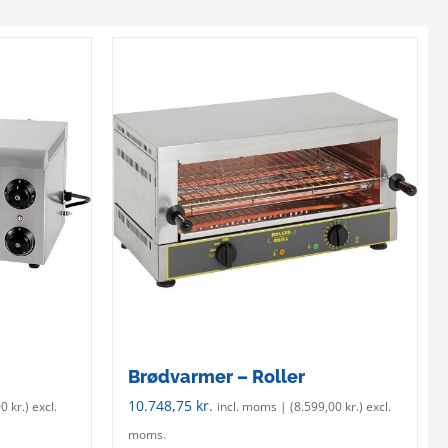
Brødvarmer – Roller
10.748,75
kr.
00
kr.
) excl.
incl. moms | (
8.599,00
kr.
) excl.
moms.