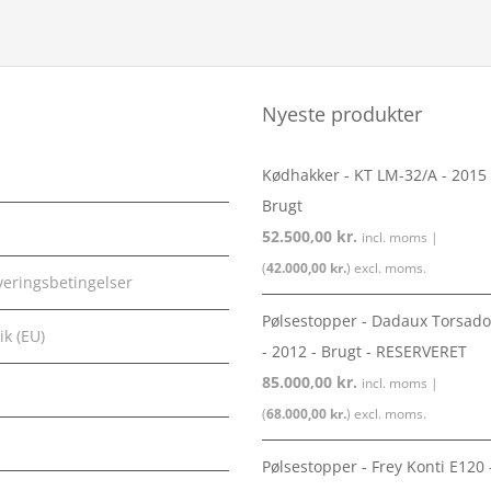
variants.
variants.
The
The
options
options
may
may
Nyeste produkter
be
be
chosen
chosen
Kødhakker - KT LM-32/A - 2015 
on
on
Brugt
the
the
52.500,00
kr.
incl. moms |
product
product
(
42.000,00
kr.
) excl. moms.
veringsbetingelser
page
page
Pølsestopper - Dadaux Torsado
ik (EU)
- 2012 - Brugt - RESERVERET
85.000,00
kr.
incl. moms |
(
68.000,00
kr.
) excl. moms.
Pølsestopper - Frey Konti E120 