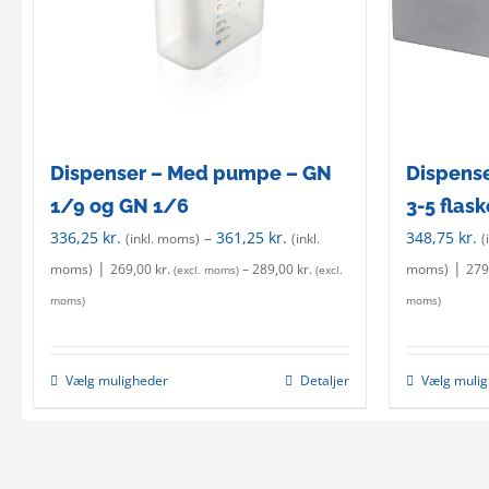
Dispenser – Med pumpe – GN
Dispenser
1/9 og GN 1/6
3-5 flask
336,25
kr.
–
361,25
kr.
348,75
kr.
(inkl. moms)
(inkl.
(
|
|
moms)
269,00
kr.
–
289,00
kr.
moms)
279
(excl. moms)
(excl.
moms)
moms)
Vælg muligheder
Detaljer
Vælg muli
This
product
has
multiple