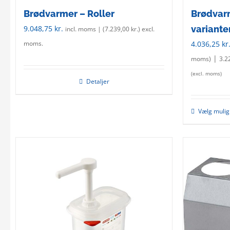
page
Brødvarmer – Roller
Brødvarm
9.048,75
kr.
variante
incl. moms | (
7.239,00
kr.
) excl.
4.036,25
kr
moms.
|
moms)
3.2
(excl. moms)
Detaljer
Vælg muli