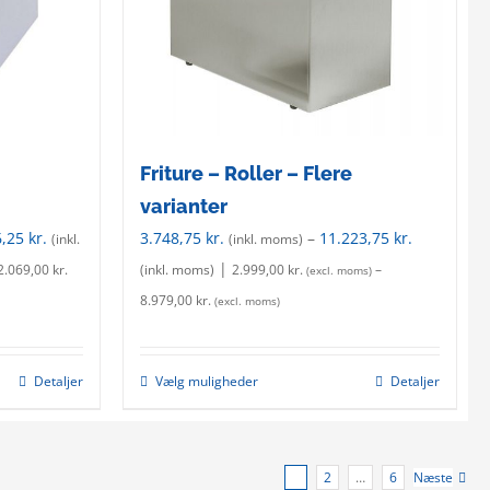
the
product
page
Friture – Roller – Flere
varianter
6,25
kr.
3.748,75
kr.
–
11.223,75
kr.
(inkl.
(inkl. moms)
|
2.069,00
kr.
(inkl. moms)
2.999,00
kr.
–
(excl. moms)
8.979,00
kr.
(excl. moms)
Detaljer
Vælg muligheder
Detaljer
This
product
has
multiple
1
2
…
6
Næste