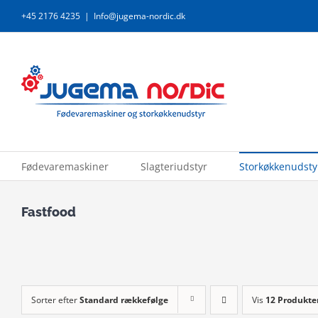
Skip
+45 2176 4235
|
Info@jugema-nordic.dk
to
content
Fødevaremaskiner
Slagteriudstyr
Storkøkkenudsty
Fastfood
Sorter efter
Standard rækkefølge
Vis
12 Produkte