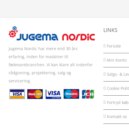
variants.
The
options
may
LINKS
be
chosen
Forside
Jugema Nordic har mere end 30 års
on
erfaring, inden for maskiner til
Min Konto
the
fødevarebranchen. Vi kan klare alt indenfor
product
rådgivning, projektering, salg og
Salgs- & Le
page
servicering.
Cookie Polit
Fortryd køb
Kontakt os