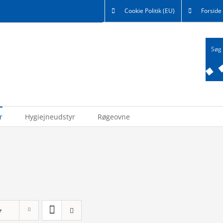
Cookie Politik (EU)
Forside
r
Hygiejneudstyr
Røgeovne
r