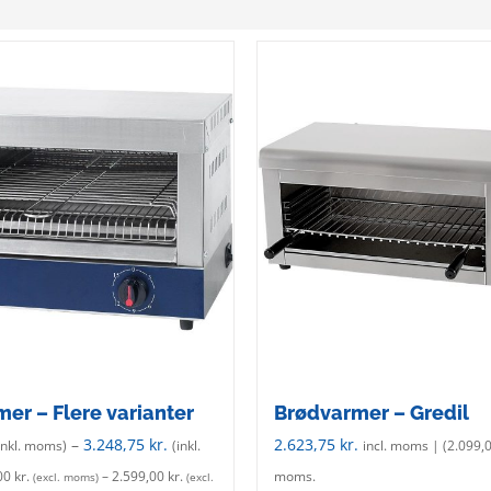
er – Flere varianter
Brødvarmer – Gredil
–
3.248,75
kr.
2.623,75
kr.
inkl. moms)
(inkl.
incl. moms | (
2.099,
00
kr.
–
2.599,00
kr.
moms.
(excl. moms)
(excl.