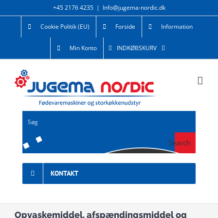
Skip
+45 2176 4235
|
Info@jugema-nordic.dk
to
Cookie Politik (EU)
Forside
Information
content
Min Konto
INDKØBSKURV
Search
KONTAKT
Opvaskemiddel, afspændingsmiddel og