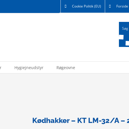
Cookie Politik (EU)
Forside
r
Hygiejneudstyr
Røgeovne
Kødhakker – KT LM-32/A – 