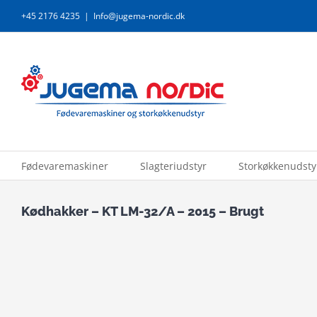
Skip
+45 2176 4235
|
Info@jugema-nordic.dk
to
content
Fødevaremaskiner
Slagteriudstyr
Storkøkkenudsty
Kødhakker – KT LM-32/A – 2015 – Brugt