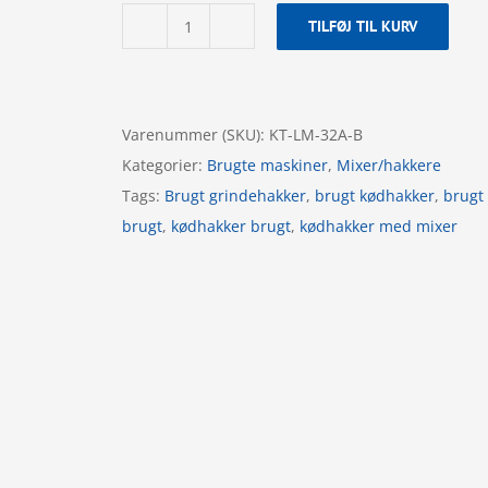
TILFØJ TIL KURV
Kødhakker
-
KT
LM-
Varenummer (SKU):
KT-LM-32A-B
32/A
Kategorier:
Brugte maskiner
,
Mixer/hakkere
-
Tags:
Brugt grindehakker
,
brugt kødhakker
,
brugt
2015
brugt
,
kødhakker brugt
,
kødhakker med mixer
-
Brugt
antal