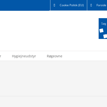
Cookie Politik (EU)
Forside
r
Hygiejneudstyr
Røgeovne