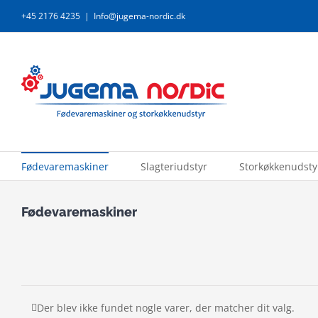
Skip
+45 2176 4235
|
Info@jugema-nordic.dk
to
content
Fødevaremaskiner
Slagteriudstyr
Storkøkkenudsty
Fødevaremaskiner
Der blev ikke fundet nogle varer, der matcher dit valg.