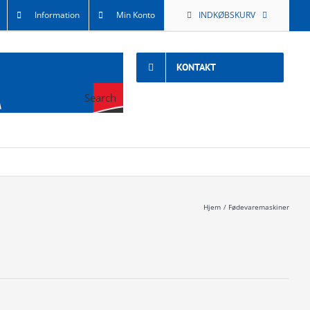
Information
Min Konto
INDKØBSKURV
KONTAKT
Search
Hjem
Fødevaremaskiner