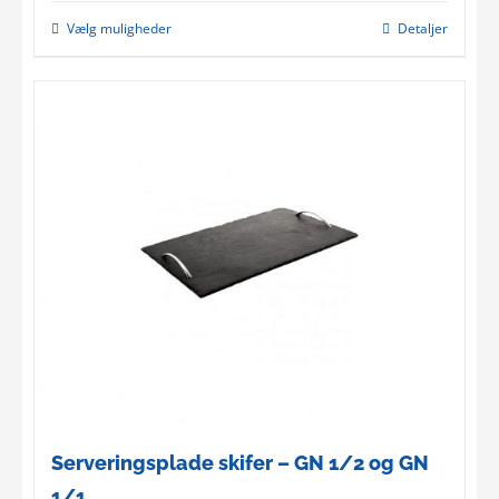
Vælg muligheder
Detaljer
This
product
has
multiple
variants.
The
options
may
be
chosen
on
the
product
page
Serveringsplade skifer – GN 1/2 og GN
1/1