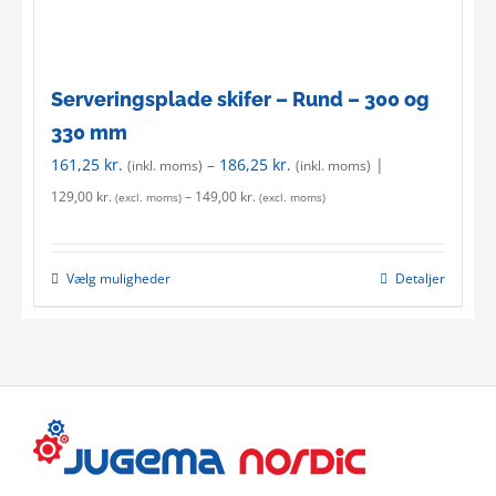
product
page
Serveringsplade skifer – Rund – 300 og
330 mm
161,25
kr.
–
186,25
kr.
|
(inkl. moms)
(inkl. moms)
129,00
kr.
–
149,00
kr.
(excl. moms)
(excl. moms)
Vælg muligheder
Detaljer
This
product
has
multiple
variants.
The
options