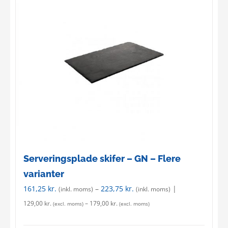
multiple
variants.
The
options
may
be
chosen
on
the
product
page
Serveringsplade skifer – GN – Flere
varianter
161,25
kr.
–
223,75
kr.
|
(inkl. moms)
(inkl. moms)
129,00
kr.
–
179,00
kr.
(excl. moms)
(excl. moms)