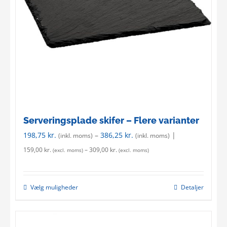
Serveringsplade skifer – Flere varianter
198,75
kr.
–
386,25
kr.
|
(inkl. moms)
(inkl. moms)
159,00
kr.
–
309,00
kr.
(excl. moms)
(excl. moms)
Vælg muligheder
Detaljer
This
product
has