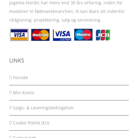
may
Jugema Nordic har mere end 30 års erfaring, inden for
be
maskiner til fødevarebranchen. Vi kan klare alt indenfor
chosen
rådgivning, projektering, salg og servicering.
on
the
product
page
LINKS
Forside
Min Konto
Salgs- & Leveringsbetingelser
Cookie Politik (EU)
Fortryd køb