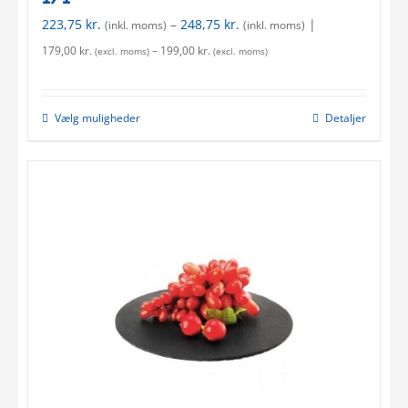
223,75
kr.
–
248,75
kr.
|
(inkl. moms)
(inkl. moms)
179,00
kr.
–
199,00
kr.
(excl. moms)
(excl. moms)
Vælg muligheder
Detaljer
This
product
has
multiple
variants.
The
options
may
be
chosen
on
the