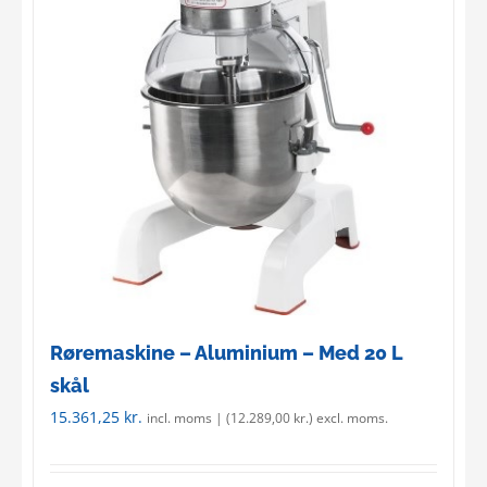
The
options
may
be
chosen
on
the
product
page
Røremaskine – Aluminium – Med 20 L
skål
15.361,25
kr.
incl. moms | (
12.289,00
kr.
) excl. moms.