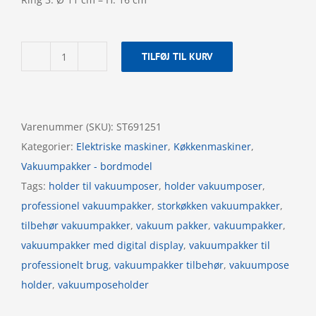
TILFØJ TIL KURV
Vakuumpose
holder
-
Rustfrit
Varenummer (SKU):
ST691251
stål
Kategorier:
Elektriske maskiner
,
Køkkenmaskiner
,
antal
Vakuumpakker - bordmodel
Tags:
holder til vakuumposer
,
holder vakuumposer
,
professionel vakuumpakker
,
storkøkken vakuumpakker
,
tilbehør vakuumpakker
,
vakuum pakker
,
vakuumpakker
,
vakuumpakker med digital display
,
vakuumpakker til
professionelt brug
,
vakuumpakker tilbehør
,
vakuumpose
holder
,
vakuumposeholder