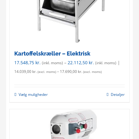
Kartoffelskræller – Elektrisk
17.548,75
kr.
–
22.112,50
kr.
|
(inkl. moms)
(inkl. moms)
14.039,00
kr.
–
17.690,00
kr.
(excl. moms)
(excl. moms)
Vælg muligheder
Detaljer
This
product
has
multiple
variants.