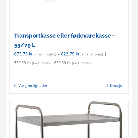
Transportkasse eller fødevarekasse –
53/79 L
673,75
kr.
–
823,75
kr.
|
(inkl. moms)
(inkl. moms)
539,00
kr.
–
659,00
kr.
(excl. moms)
(excl. moms)
Vælg muligheder
Detaljer
This
product
has
multiple
variants.
The