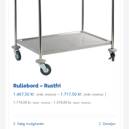
options
may
be
chosen
on
the
product
page
Rullebord – Rustfri
1.467,50
kr.
–
1.717,50
kr.
|
(inkl. moms)
(inkl. moms)
1.174,00
kr.
–
1.374,00
kr.
(excl. moms)
(excl. moms)
Vælg muligheder
Detaljer
This