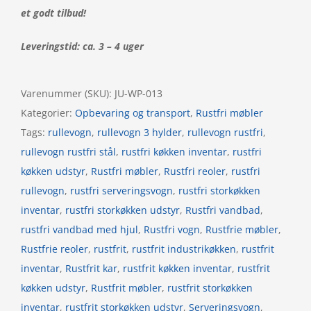
et godt tilbud!
Leveringstid: ca. 3 – 4 uger
Varenummer (SKU):
JU-WP-013
Kategorier:
Opbevaring og transport
,
Rustfri møbler
Tags:
rullevogn
,
rullevogn 3 hylder
,
rullevogn rustfri
,
rullevogn rustfri stål
,
rustfri køkken inventar
,
rustfri
køkken udstyr
,
Rustfri møbler
,
Rustfri reoler
,
rustfri
rullevogn
,
rustfri serveringsvogn
,
rustfri storkøkken
inventar
,
rustfri storkøkken udstyr
,
Rustfri vandbad
,
rustfri vandbad med hjul
,
Rustfri vogn
,
Rustfrie møbler
,
Rustfrie reoler
,
rustfrit
,
rustfrit industrikøkken
,
rustfrit
inventar
,
Rustfrit kar
,
rustfrit køkken inventar
,
rustfrit
køkken udstyr
,
Rustfrit møbler
,
rustfrit storkøkken
inventar
,
rustfrit storkøkken udstyr
,
Serveringsvogn
,