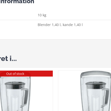
 information
10 kg
Blender 1,40 l, kande 1,40 l
t i...
Out of stock