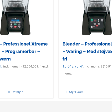
– Professionel Xtreme
Blender – Professione
 – Programerbar –
– Waring – Med støjvæ
jværn
fri
r.
13.648,75
kr.
incl. moms | (
12.554,00
kr.
) excl.
incl. moms | (
10.9
moms.
Detaljer
Tilføj til kurv