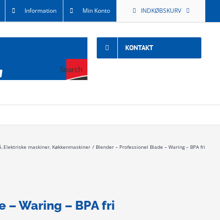
Information
Min Konto
INDKØBSKURV
KONTAKT
Search
é
Elektriske maskiner
Køkkenmaskiner
Blender – Professionel Blade – Waring – BPA fri
e – Waring – BPA fri