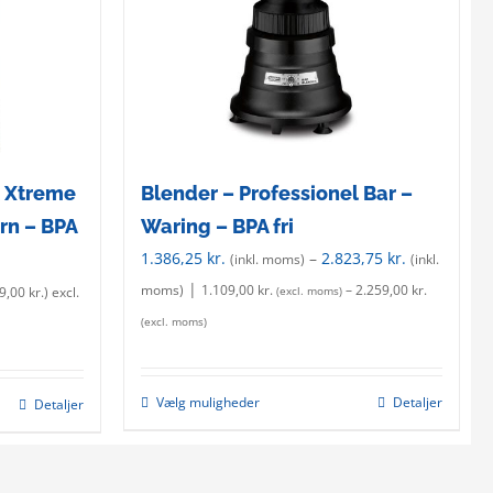
l Xtreme
Blender – Professionel Bar –
rn – BPA
Waring – BPA fri
1.386,25
kr.
–
2.823,75
kr.
(inkl. moms)
(inkl.
|
moms)
1.109,00
kr.
–
2.259,00
kr.
19,00
kr.
) excl.
(excl. moms)
(excl. moms)
Vælg muligheder
Detaljer
Detaljer
This
product
has