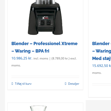
Blender – Professionel Xtreme
Blender 
– Waring – BPA fri
– Waring
10.986,25
kr.
Med stø
incl. moms | (
8.789,00
kr.
) excl.
15.692,50
k
moms.
moms.
Tilføj til kurv
Detaljer