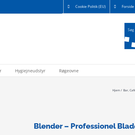
Cookie Politik (EU)
Forside
r
Hygiejneudstyr
Røgeovne
Hjem
Bar
Caf
Blender – Professionel Blad