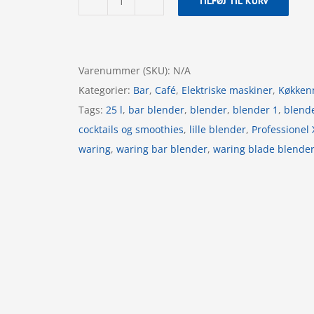
TILFØJ TIL KURV
Blender
-
Professionel
Blade
Varenummer (SKU):
N/A
-
Kategorier:
Bar
,
Café
,
Elektriske maskiner
,
Køkken
Waring
Tags:
25 l
,
bar blender
,
blender
,
blender 1
,
blend
-
cocktails og smoothies
,
lille blender
,
Professionel
BPA
waring
,
waring bar blender
,
waring blade blende
fri
antal