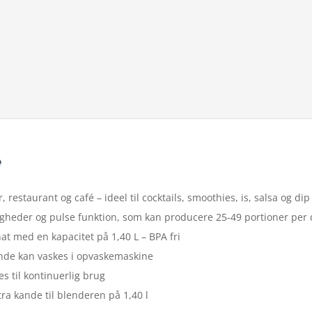
e
r, restaurant og café – ideel til cocktails, smoothies, is, salsa og dip
gheder og pulse funktion, som kan producere 25-49 portioner per
t med en kapacitet på 1,40 L – BPA fri
ande kan vaskes i opvaskemaskine
s til kontinuerlig brug
tra kande til blenderen på 1,40 l