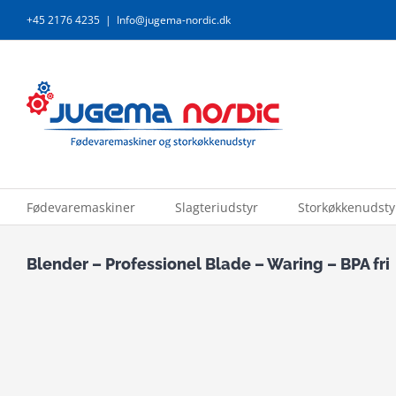
Skip
+45 2176 4235
|
Info@jugema-nordic.dk
to
content
Fødevaremaskiner
Slagteriudstyr
Storkøkkenudsty
Blender – Professionel Blade – Waring – BPA fri