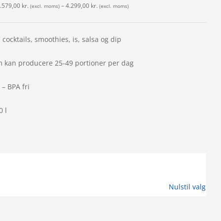
.579,00
kr.
–
4.299,00
kr.
(excl. moms)
(excl. moms)
l cocktails, smoothies, is, salsa og dip
m kan producere 25-49 portioner per dag
– BPA fri
0 l
Nulstil valg