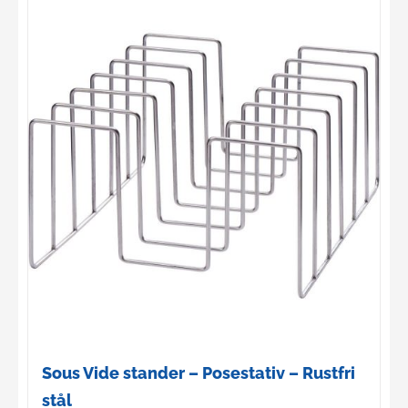
Sous Vide stander – Posestativ – Rustfri
stål