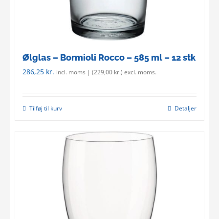
page
Ølglas – Bormioli Rocco – 585 ml – 12 stk
286,25
kr.
incl. moms | (
229,00
kr.
) excl. moms.
Tilføj til kurv
Detaljer