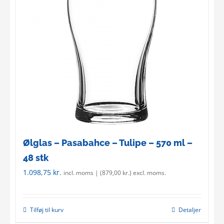
options
may
be
chosen
on
the
product
page
Ølglas – Pasabahce – Tulipe – 570 ml –
48 stk
1.098,75
kr.
incl. moms | (
879,00
kr.
) excl. moms.
Tilføj til kurv
Detaljer