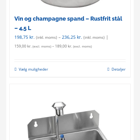
Vin og champagne spand – Rustfrit stål
– 4,5 L
198,75
kr.
–
236,25
kr.
|
(inkl. moms)
(inkl. moms)
159,00
kr.
–
189,00
kr.
(excl. moms)
(excl. moms)
Vælg muligheder
Detaljer
This
product
has
multiple
variants.
The
options
may