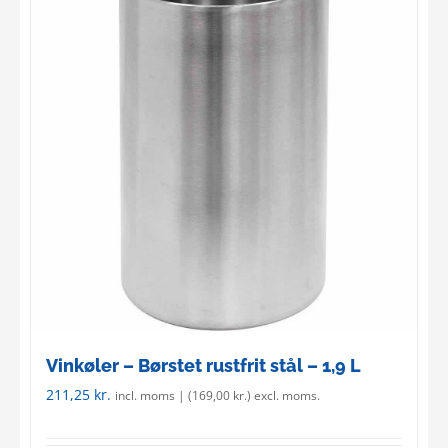
Vinkøler – Børstet rustfrit stål – 1,9 L
211,25
kr.
incl. moms | (
169,00
kr.
) excl. moms.