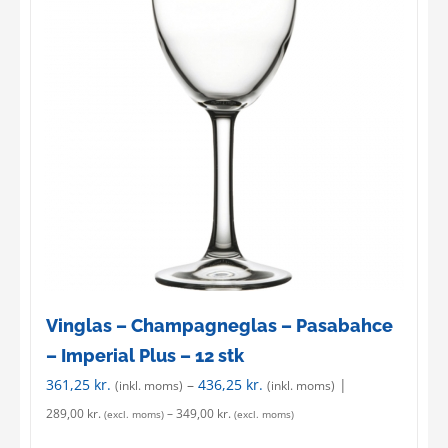
The
options
may
be
chosen
on
the
product
page
Vinglas – Champagneglas – Pasabahce
– Imperial Plus – 12 stk
361,25
kr.
–
436,25
kr.
|
(inkl. moms)
(inkl. moms)
289,00
kr.
–
349,00
kr.
(excl. moms)
(excl. moms)