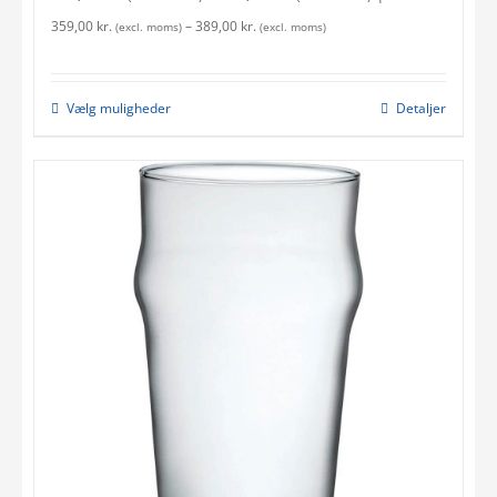
359,00
kr.
–
389,00
kr.
(excl. moms)
(excl. moms)
Vælg muligheder
Detaljer
This
product
has
multiple
variants.
The
options
may
be
chosen
on
the
product