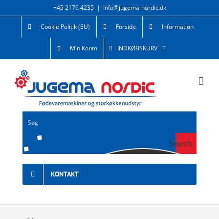
Skip
+45 2176 4235
|
Info@jugema-nordic.dk
to
Cookie Politik (EU)
Forside
Information
content
Min Konto
INDKØBSKURV
Search
KONTAKT