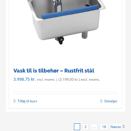
be
chosen
on
the
product
page
Vask til is tilbehør – Rustfrit stål
3.998,75
kr.
incl. moms | (
3.199,00
kr.
) excl. moms.
Tilføj til kurv
Detaljer
1
2
…
18
Næste