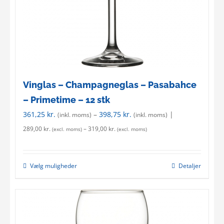
Vinglas – Champagneglas – Pasabahce
– Primetime – 12 stk
361,25
kr.
–
398,75
kr.
|
(inkl. moms)
(inkl. moms)
289,00
kr.
–
319,00
kr.
(excl. moms)
(excl. moms)
Vælg muligheder
Detaljer
This
product
has
multiple
variants.