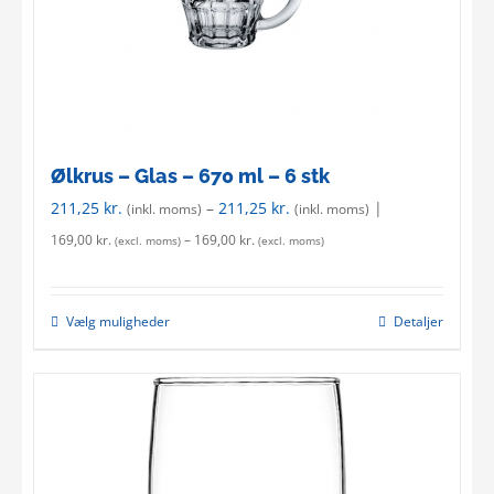
on
the
product
page
Ølkrus – Glas – 670 ml – 6 stk
211,25
kr.
–
211,25
kr.
|
(inkl. moms)
(inkl. moms)
169,00
kr.
–
169,00
kr.
(excl. moms)
(excl. moms)
Vælg muligheder
Detaljer
This
product
has
multiple
variants.
The